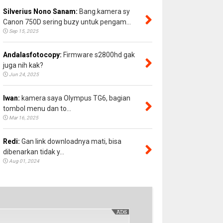
Silverius Nono Sanam:
Bang.kamera sy
Canon 750D sering buzy untuk pengam...
Sep 15, 2025
Andalasfotocopy:
Firmware s2800hd gak
juga nih kak?
Jun 24, 2025
Iwan:
kamera saya Olympus TG6, bagian
tombol menu dan to...
Mar 16, 2025
Redi:
Gan link downloadnya mati, bisa
dibenarkan tidak y...
Aug 01, 2024