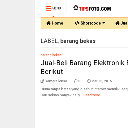
MENU
Home
Shortcode
Jual
LABEL:
barang bekas
barang bekas
Jual-Beli Barang Elektronik 
Berikut
kamera lensa
0
Mar 10, 2015
Dunia tanpa batas yang disebut internet memiliki seg
Dari sekian banyak hal y...
Readmore