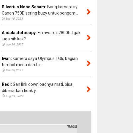
Silverius Nono Sanam:
Bang.kamera sy
Canon 750D sering buzy untuk pengam...
Sep 15, 2025
Andalasfotocopy:
Firmware s2800hd gak
juga nih kak?
Jun 24, 2025
Iwan:
kamera saya Olympus TG6, bagian
tombol menu dan to...
Mar 16, 2025
Redi:
Gan link downloadnya mati, bisa
dibenarkan tidak y...
Aug 01, 2024