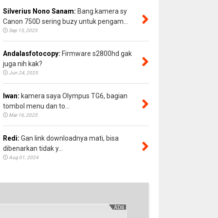
Silverius Nono Sanam:
Bang.kamera sy
Canon 750D sering buzy untuk pengam...
Sep 15, 2025
Andalasfotocopy:
Firmware s2800hd gak
juga nih kak?
Jun 24, 2025
Iwan:
kamera saya Olympus TG6, bagian
tombol menu dan to...
Mar 16, 2025
Redi:
Gan link downloadnya mati, bisa
dibenarkan tidak y...
Aug 01, 2024