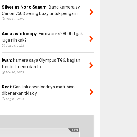
Silverius Nono Sanam:
Bang.kamera sy
Canon 750D sering buzy untuk pengam...
Sep 15, 2025
Andalasfotocopy:
Firmware s2800hd gak
juga nih kak?
Jun 24, 2025
Iwan:
kamera saya Olympus TG6, bagian
tombol menu dan to...
Mar 16, 2025
Redi:
Gan link downloadnya mati, bisa
dibenarkan tidak y...
Aug 01, 2024