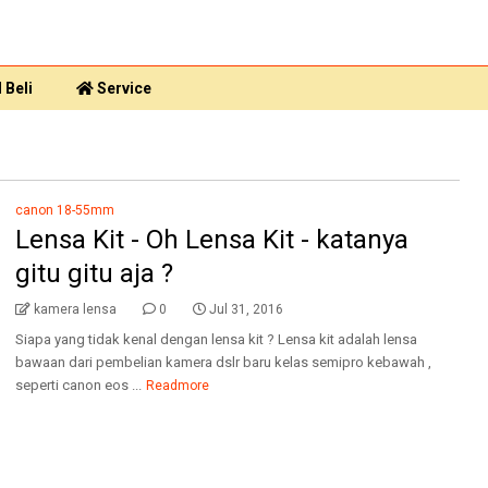
 Beli
Service
canon 18-55mm
Lensa Kit - Oh Lensa Kit - katanya
gitu gitu aja ?
kamera lensa
0
Jul 31, 2016
Siapa yang tidak kenal dengan lensa kit ? Lensa kit adalah lensa
bawaan dari pembelian kamera dslr baru kelas semipro kebawah ,
seperti canon eos ...
Readmore