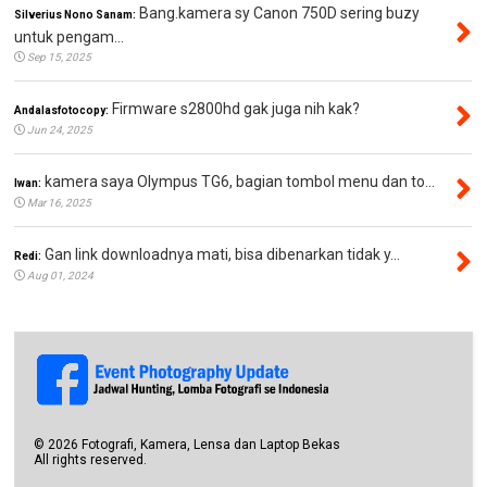
Bang.kamera sy Canon 750D sering buzy
Silverius Nono Sanam:
untuk pengam...
Sep 15, 2025
Firmware s2800hd gak juga nih kak?
Andalasfotocopy:
Jun 24, 2025
kamera saya Olympus TG6, bagian tombol menu dan to...
Iwan:
Mar 16, 2025
Gan link downloadnya mati, bisa dibenarkan tidak y...
Redi:
Aug 01, 2024
©
2026
Fotografi, Kamera, Lensa dan Laptop Bekas
All rights reserved.