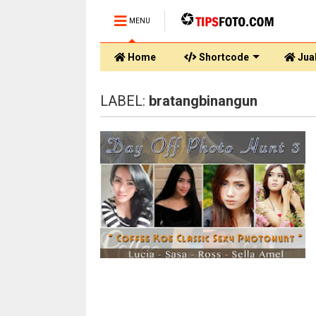
MENU
Home
Shortcode
Jual
LABEL:
bratangbinangun