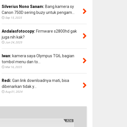
Silverius Nono Sanam:
Bang.kamera sy
Canon 750D sering buzy untuk pengam...
Sep 15, 2025
Andalasfotocopy:
Firmware s2800hd gak
juga nih kak?
Jun 24, 2025
Iwan:
kamera saya Olympus TG6, bagian
tombol menu dan to...
Mar 16, 2025
Redi:
Gan link downloadnya mati, bisa
dibenarkan tidak y...
Aug 01, 2024