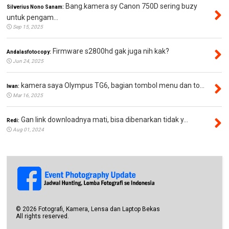
Bang.kamera sy Canon 750D sering buzy
Silverius Nono Sanam:
untuk pengam...
Sep 15, 2025
Firmware s2800hd gak juga nih kak?
Andalasfotocopy:
Jun 24, 2025
kamera saya Olympus TG6, bagian tombol menu dan to...
Iwan:
Mar 16, 2025
Gan link downloadnya mati, bisa dibenarkan tidak y...
Redi:
Aug 01, 2024
©
2026
Fotografi, Kamera, Lensa dan Laptop Bekas
All rights reserved.