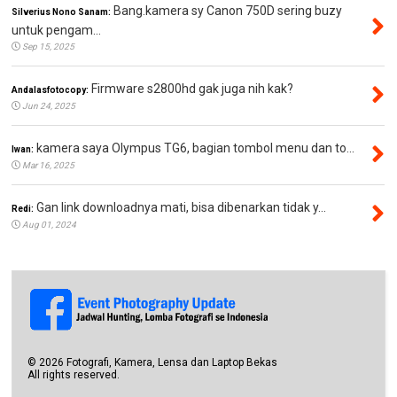
Bang.kamera sy Canon 750D sering buzy
Silverius Nono Sanam:
untuk pengam...
Sep 15, 2025
Firmware s2800hd gak juga nih kak?
Andalasfotocopy:
Jun 24, 2025
kamera saya Olympus TG6, bagian tombol menu dan to...
Iwan:
Mar 16, 2025
Gan link downloadnya mati, bisa dibenarkan tidak y...
Redi:
Aug 01, 2024
©
2026
Fotografi, Kamera, Lensa dan Laptop Bekas
All rights reserved.