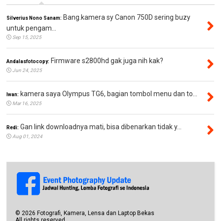
Bang.kamera sy Canon 750D sering buzy
Silverius Nono Sanam:
untuk pengam...
Sep 15, 2025
Firmware s2800hd gak juga nih kak?
Andalasfotocopy:
Jun 24, 2025
kamera saya Olympus TG6, bagian tombol menu dan to...
Iwan:
Mar 16, 2025
Gan link downloadnya mati, bisa dibenarkan tidak y...
Redi:
Aug 01, 2024
©
2026
Fotografi, Kamera, Lensa dan Laptop Bekas
All rights reserved.