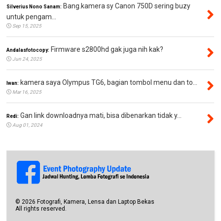
Bang.kamera sy Canon 750D sering buzy
Silverius Nono Sanam:
untuk pengam...
Sep 15, 2025
Firmware s2800hd gak juga nih kak?
Andalasfotocopy:
Jun 24, 2025
kamera saya Olympus TG6, bagian tombol menu dan to...
Iwan:
Mar 16, 2025
Gan link downloadnya mati, bisa dibenarkan tidak y...
Redi:
Aug 01, 2024
©
2026
Fotografi, Kamera, Lensa dan Laptop Bekas
All rights reserved.