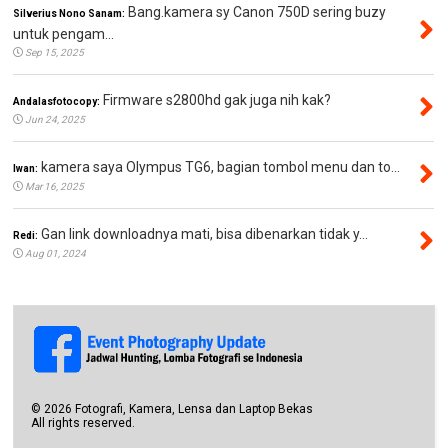
Bang.kamera sy Canon 750D sering buzy
Silverius Nono Sanam:
untuk pengam...
Sep 15, 2025
Firmware s2800hd gak juga nih kak?
Andalasfotocopy:
Jun 24, 2025
kamera saya Olympus TG6, bagian tombol menu dan to...
Iwan:
Mar 16, 2025
Gan link downloadnya mati, bisa dibenarkan tidak y...
Redi:
Aug 01, 2024
©
2026
Fotografi, Kamera, Lensa dan Laptop Bekas
All rights reserved.