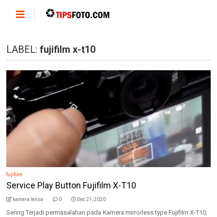
LABEL:
fujifilm x-t10
fujifilm
Service Play Button Fujifilm X-T10
kamera lensa
0
Dec 21, 2020
Sering Terjadi permasalahan pada Kamera mirrorless type Fujifilm X-T10,