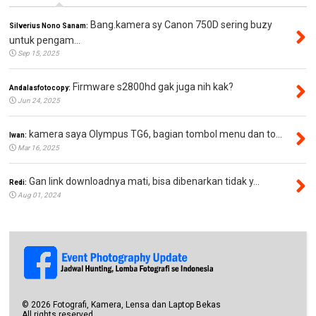
Bang.kamera sy Canon 750D sering buzy
Silverius Nono Sanam:
untuk pengam...
Sep 15, 2025
Firmware s2800hd gak juga nih kak?
Andalasfotocopy:
Jun 24, 2025
kamera saya Olympus TG6, bagian tombol menu dan to...
Iwan:
Mar 16, 2025
Gan link downloadnya mati, bisa dibenarkan tidak y...
Redi:
Aug 01, 2024
©
2026
Fotografi, Kamera, Lensa dan Laptop Bekas
All rights reserved.