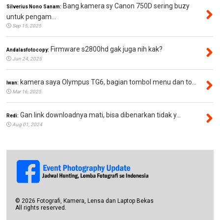
Bang.kamera sy Canon 750D sering buzy
Silverius Nono Sanam:
untuk pengam...
Sep 15, 2025
Firmware s2800hd gak juga nih kak?
Andalasfotocopy:
Jun 24, 2025
kamera saya Olympus TG6, bagian tombol menu dan to...
Iwan:
Mar 16, 2025
Gan link downloadnya mati, bisa dibenarkan tidak y...
Redi:
Aug 01, 2024
©
2026
Fotografi, Kamera, Lensa dan Laptop Bekas
All rights reserved.