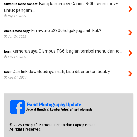
Bang.kamera sy Canon 750D sering buzy
Silverius Nono Sanam:
untuk pengam...
Sep 15, 2025
Firmware s2800hd gak juga nih kak?
Andalasfotocopy:
Jun 24, 2025
kamera saya Olympus TG6, bagian tombol menu dan to...
Iwan:
Mar 16, 2025
Gan link downloadnya mati, bisa dibenarkan tidak y...
Redi:
Aug 01, 2024
©
2026
Fotografi, Kamera, Lensa dan Laptop Bekas
All rights reserved.