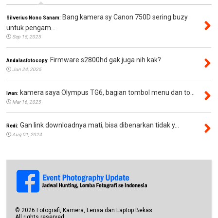
Bang.kamera sy Canon 750D sering buzy
Silverius Nono Sanam:
untuk pengam...
Sep 15, 2025
Firmware s2800hd gak juga nih kak?
Andalasfotocopy:
Jun 24, 2025
kamera saya Olympus TG6, bagian tombol menu dan to...
Iwan:
Mar 16, 2025
Gan link downloadnya mati, bisa dibenarkan tidak y...
Redi:
Aug 01, 2024
©
2026
Fotografi, Kamera, Lensa dan Laptop Bekas
All rights reserved.