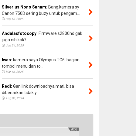
Silverius Nono Sanam:
Bang.kamera sy
Canon 750D sering buzy untuk pengam...
Sep 15, 2025
Andalasfotocopy:
Firmware s2800hd gak
juga nih kak?
Jun 24, 2025
Iwan:
kamera saya Olympus TG6, bagian
tombol menu dan to...
Mar 16, 2025
Redi:
Gan link downloadnya mati, bisa
dibenarkan tidak y...
Aug 01, 2024