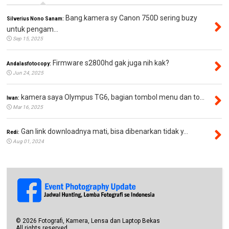
Bang.kamera sy Canon 750D sering buzy
Silverius Nono Sanam:
untuk pengam...
Sep 15, 2025
Firmware s2800hd gak juga nih kak?
Andalasfotocopy:
Jun 24, 2025
kamera saya Olympus TG6, bagian tombol menu dan to...
Iwan:
Mar 16, 2025
Gan link downloadnya mati, bisa dibenarkan tidak y...
Redi:
Aug 01, 2024
©
2026
Fotografi, Kamera, Lensa dan Laptop Bekas
All rights reserved.