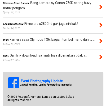
Bang.kamera sy Canon 750D sering buzy
Silverius Nono Sanam:
untuk pengam...
Sep 15, 2025
Firmware s2800hd gak juga nih kak?
Andalasfotocopy:
Jun 24, 2025
kamera saya Olympus TG6, bagian tombol menu dan to...
Iwan:
Mar 16, 2025
Gan link downloadnya mati, bisa dibenarkan tidak y...
Redi:
Aug 01, 2024
©
2026
Fotografi, Kamera, Lensa dan Laptop Bekas
All rights reserved.