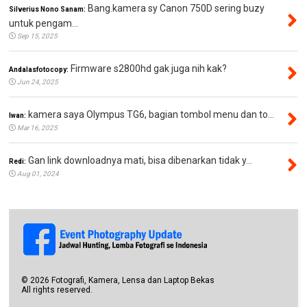
Bang.kamera sy Canon 750D sering buzy
Silverius Nono Sanam:
untuk pengam...
Sep 15, 2025
Firmware s2800hd gak juga nih kak?
Andalasfotocopy:
Jun 24, 2025
kamera saya Olympus TG6, bagian tombol menu dan to...
Iwan:
Mar 16, 2025
Gan link downloadnya mati, bisa dibenarkan tidak y...
Redi:
Aug 01, 2024
©
2026
Fotografi, Kamera, Lensa dan Laptop Bekas
All rights reserved.