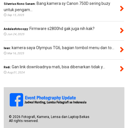
Bang.kamera sy Canon 750D sering buzy
Silverius Nono Sanam:
untuk pengam...
Sep 15, 2025
Firmware s2800hd gak juga nih kak?
Andalasfotocopy:
Jun 24, 2025
kamera saya Olympus TG6, bagian tombol menu dan to...
Iwan:
Mar 16, 2025
Gan link downloadnya mati, bisa dibenarkan tidak y...
Redi:
Aug 01, 2024
©
2026
Fotografi, Kamera, Lensa dan Laptop Bekas
All rights reserved.