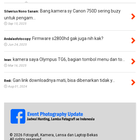
Bang.kamera sy Canon 750D sering buzy
Silverius Nono Sanam:
untuk pengam...
Sep 15, 2025
Firmware s2800hd gak juga nih kak?
Andalasfotocopy:
Jun 24, 2025
kamera saya Olympus TG6, bagian tombol menu dan to...
Iwan:
Mar 16, 2025
Gan link downloadnya mati, bisa dibenarkan tidak y...
Redi:
Aug 01, 2024
©
2026
Fotografi, Kamera, Lensa dan Laptop Bekas
All rights reserved.