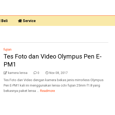
 Beli
Service
fujian
Tes Foto dan Video Olympus Pen E-
PM1
kamera lensa
0
Nov 08, 2017
Tes Foto dan Video dengan kamera bekas jenis mirrorless Olympus
Pen E-PM1 kali ini menggunakan lensa cctv fujian 25mm f1.8 yang
bekasnya paket lensa ...
Readmore