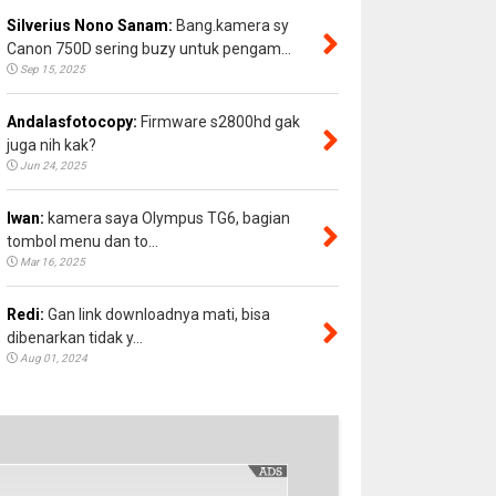
Silverius Nono Sanam:
Bang.kamera sy
Canon 750D sering buzy untuk pengam...
Sep 15, 2025
Andalasfotocopy:
Firmware s2800hd gak
juga nih kak?
Jun 24, 2025
Iwan:
kamera saya Olympus TG6, bagian
tombol menu dan to...
Mar 16, 2025
Redi:
Gan link downloadnya mati, bisa
dibenarkan tidak y...
Aug 01, 2024