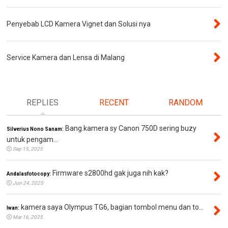
Penyebab LCD Kamera Vignet dan Solusi nya
Service Kamera dan Lensa di Malang
REPLIES
RECENT
RANDOM
Bang.kamera sy Canon 750D sering buzy
Silverius Nono Sanam:
untuk pengam...
Sep 15, 2025
Firmware s2800hd gak juga nih kak?
Andalasfotocopy:
Jun 24, 2025
kamera saya Olympus TG6, bagian tombol menu dan to...
Iwan:
Mar 16, 2025