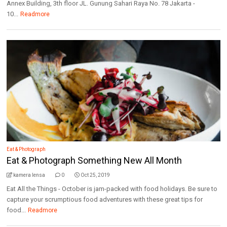
Annex Building, 3th floor JL. Gunung Sahari Raya No. 78 Jakarta -
10...
Readmore
Eat & Photograph
Eat & Photograph Something New All Month
kamera lensa
0
Oct 25, 2019
Eat All the Things - October is jam-packed with food holidays. Be sure to
capture your scrumptious food adventures with these great tips for
food...
Readmore