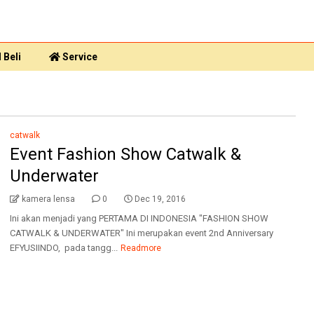
 Beli
Service
catwalk
Event Fashion Show Catwalk &
Underwater
kamera lensa
0
Dec 19, 2016
Ini akan menjadi yang PERTAMA DI INDONESIA "FASHION SHOW
CATWALK & UNDERWATER" Ini merupakan event 2nd Anniversary
EFYUSIINDO, pada tangg...
Readmore