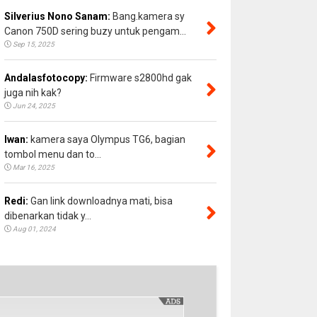
Silverius Nono Sanam:
Bang.kamera sy
Canon 750D sering buzy untuk pengam...
Sep 15, 2025
Andalasfotocopy:
Firmware s2800hd gak
juga nih kak?
Jun 24, 2025
Iwan:
kamera saya Olympus TG6, bagian
tombol menu dan to...
Mar 16, 2025
Redi:
Gan link downloadnya mati, bisa
dibenarkan tidak y...
Aug 01, 2024